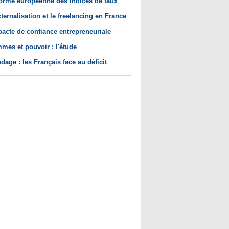
orme européenne des indices de taux
xternalisation et le freelancing en France
pacte de confiance entrepreneuriale
mes et pouvoir : l'étude
dage : les Français face au déficit