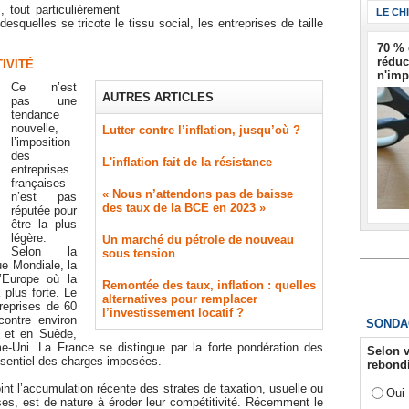
, tout particulièrement
LE CH
desquelles se tricote le tissu social, les entreprises de taille
70 % 
réduc
IVITÉ
n'imp
Ce n’est
AUTRES ARTICLES
pas une
tendance
nouvelle,
Lutter contre l’inflation, jusqu’où ?
l’imposition
des
L'inflation fait de la résistance
entreprises
françaises
« Nous n’attendons pas de baisse
n’est pas
des taux de la BCE en 2023 »
réputée pour
être la plus
légère.
​Un marché du pétrole de nouveau
Selon la
sous tension
e Mondiale, la
d’Europe où la
Remontée des taux, inflation : quelles
 plus forte. Le
alternatives pour remplacer
reprises de 60
l’investissement locatif ?
ontre environ
SONDA
 et en Suède,
ni. La France se distingue par la forte pondération des
Selon v
ssentiel des charges imposées.
rebondi
point l’accumulation récente des strates de taxation, usuelle ou
Oui
ses, est de nature à éroder leur compétitivité. Récemment le