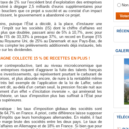
taxe de 1% sur l’excédent brut d’exploitation des entreprises
Non
tiné à dégager 2,5 milliards d’euros supplémentaires pour
 boucliers que ce projet a suscité et au constat d’un impact
estissent, le gouvernement a abandonné ce projet.
s, puisque l’État a décidé, à la place, d’instaurer une
l’impôt sur les sociétés (IS) dont le chiffre d’affaires est
RÉCEN
a plus que doublée, passant ainsi de 5% à 10,7%, avec pour
e l’IS de 33,33% à presque 37%, un record en Europe (l’IS
au Royaume Uni, de 25% au Danemark et aux Pays-Bas, de
s compter les prélèvements additionnels déjà instaurés, tels
e sur les dividendes.
GALER
MAGNE COLLECTE 15 % DE RECETTES EN PLUS !
rer contreproductive, tant au niveau microéconomique que
ntreprises risquent d’aggraver la fuite des talents français
es investissements, qui représentent pourtant le carburant de
rises, et plus absurde encore, de nuire à la rentabilité même
ès bel exemple de l’application de la loi de Laffer, selon
ent dit, au-delà d’un certain seuil, la pression fiscale nuit aux
mment d’un effet « d’incitation inversée », qui amènerait les
théorie, un taux d’imposition plus bas suffirait à l’État pour
u supérieures.
ratique : les taux d’imposition globaux des sociétés sont
 64,7% en France. A priori, cette différence laisse supposer
d’impôts que leurs homologues allemandes. En réalité, il faut
TÉLÉC
de marge brute des sociétés entre les deux pays. Le taux de
affaires en Allemagne et de 18% en France. Si bien que pour