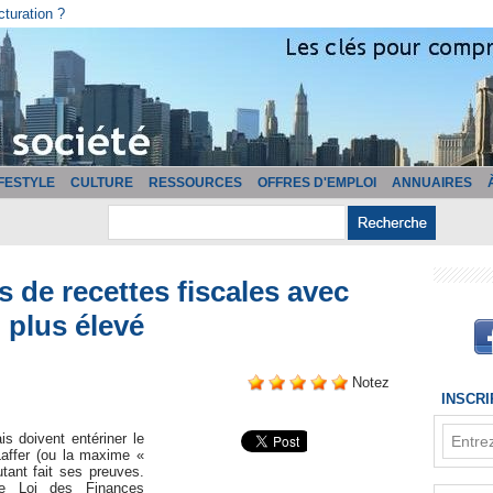
cturation ?
IFESTYLE
CULTURE
RESSOURCES
OFFRES D'EMPLOI
ANNUAIRES
 de recettes fiscales avec
 plus élevé
Notez
INSCR
is doivent entériner le
Laffer (ou la maxime «
utant fait ses preuves.
e Loi des Finances