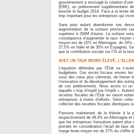
gouvernement a envisagé la création d’une 
(EBE), un prélèvement supplémentaire des
boucler le budget 2014. Face à la levée de
trop important pour les entreprises qui inv
Sans pour autant abandonner ses dessein
augmentation de la surtaxe provisoire sur 
supérieur à 250M d’euros. La surtaxe ser
conséquence d’augmenter le taux moyen d
moyen est de 15% en Allemagne, de 24% 
27,5% en Italie et de 30% en Espagne). San
que la contribution sociale sur l’IS et la tax
AVEC UN TAUX MOINS ÉLEVÉ, L’ALLE
L’équation défendue par l’État va s’avé
budgétaire. Ces excès fiscaux envers les e
sous des cieux plus cléments, de freiner l
l’innovation et du développement des entrep
de ces prélèvements. Nous avons ici un tr
laquelle « trop d’impôt tue l’impôt ». Autrem
recettes fiscales de l’État en raison nota
entreprises à moins d’efforts. Selon cette 
collecter des recettes fiscales identiques o
Passons maintenant de la théorie à la p
respectivement de 49,4% en Allemagne et de
que les entreprises françaises paient plus 
prendre en considération l’écart de taux 
marge brute moyen est de 27% du chiffre d’