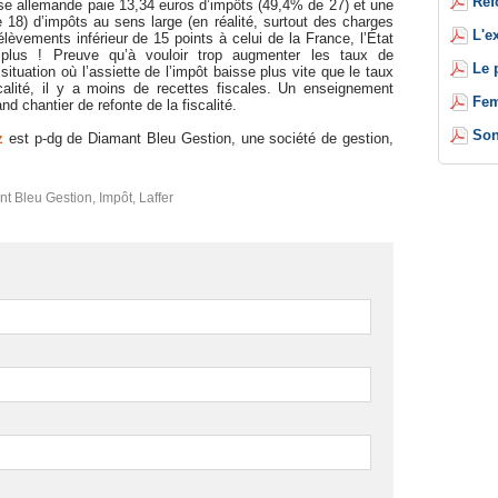
Réf
rise allemande paie 13,34 euros d’impôts (49,4% de 27) et une
 18) d’impôts au sens large (en réalité, surtout des charges
L'e
élèvements inférieur de 15 points à celui de la France, l’État
plus ! Preuve qu’à vouloir trop augmenter les taux de
Le 
situation où l’assiette de l’impôt baisse plus vite que le taux
calité, il y a moins de recettes fiscales. Un enseignement
Fem
d chantier de refonte de la fiscalité.
Son
z
est p-dg de Diamant Bleu Gestion, une société de gestion,
t Bleu Gestion
,
Impôt
,
Laffer