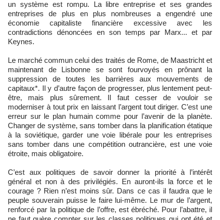
un système est rompu. La libre entreprise et ses grandes
entreprises de plus en plus nombreuses a engendré une
économie capitaliste financière excessive avec les
contradictions dénoncées en son temps par Marx... et par
Keynes.
Le marché commun celui des traités de Rome, de Maastricht et
maintenant de Lisbonne se sont fourvoyés en prônant la
suppression de toutes les barrières aux mouvements de
capitaux*. Il y d’autre façon de progresser, plus lentement peut-
être, mais plus sûrement. Il faut cesser de vouloir se
moderniser à tout prix en laissant l’argent tout diriger. C’est une
erreur sur le plan humain comme pour l’avenir de la planète.
Changer de système, sans tomber dans la planification étatique
à la soviétique, garder une voie libérale pour les entreprises
sans tomber dans une compétition outrancière, est une voie
étroite, mais obligatoire.
C’est aux politiques de savoir donner la priorité à l’intérêt
général et non à des privilégiés. En auront-ils la force et le
courage ? Rien n’est moins sûr. Dans ce cas il faudra que le
peuple souverain puisse le faire lui-même. Le mur de l’argent,
renforcé par la politique de l’offre, est ébréché. Pour l’abattre, il
ne faut guère compter sur les classes politiques qui ont été et