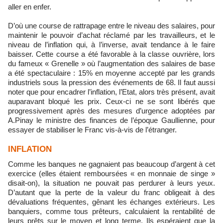
aller en enfer.
D’où une course de rattrapage entre le niveau des salaires, pour
maintenir le pouvoir d’achat réclamé par les travailleurs, et le
niveau de l’inflation qui, à l’inverse, avait tendance à le faire
baisser. Cette course a été favorable à la classe ouvrière, lors
du fameux « Grenelle » où l’augmentation des salaires de base
a été spectaculaire : 15% en moyenne accepté par les grands
industriels sous la pression des événements de 68. Il faut aussi
noter que pour encadrer l’inflation, l’Etat, alors très présent, avait
auparavant bloqué les prix. Ceux-ci ne se sont libérés que
progressivement après des mesures d’urgence adoptées par
A.Pinay le ministre des finances de l’époque Gaullienne, pour
essayer de stabiliser le Franc vis-à-vis de l’étranger.
INFLATION
Comme les banques ne gagnaient pas beaucoup d’argent à cet
exercice (elles étaient remboursées « en monnaie de singe »
disait-on), la situation ne pouvait pas perdurer à leurs yeux.
D’autant que la perte de la valeur du franc obligeait à des
dévaluations fréquentes, gênant les échanges extérieurs. Les
banquiers, comme tous prêteurs, calculaient la rentabilité de
leurs prêts sur le moyen et long terme. Ils espéraient que la