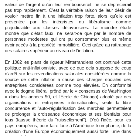
valeur de l’argent qu’on leur rembourserait, ne se déprécierait
pas trop rapidement. C’est la véritable raison de leur désir de
vouloir mettre fin à une inflation trop forte, alors qu'elle est
présentée par les intégristes du libéralisme comme
préjudiciable aux classes défavorisées. La moindre étude
montre que c’était faux, ne serait-ce que par le nombre de
personnes modestes qui ont pu consommer plus et même
avoir accès à la propriété immobilière. Ceci grâce au rattrapage
des salaires supérieur au niveau de l’inflation.
En 1982 les plans de rigueur Mitterrandiens ont continué cette
politique anti-inflationniste, avec ce que cela suppose de coup
d’arrêt sur les revendications salariales considérées comme la
source de cette inflation à cause des charges sociales des
entreprises considérées comme trop élevées. En conformité
avec le dogme libéral, prôné par le « consensus de Washington
» dans les années 90, et l'Ecole de Chicago) adopté par des
organisations et entreprises internationales, seule la libre
concurrence et l’auto-régularisation des marchés permettaient
de prolonger la croissance économique et ses bienfaits pour
tous (fausse théorie du "ruissellement"). D’où l’idée, pour les
pays européens, pour faire face à l’Amérique triomphante, de la
création d’une Europe économiquement aussi forte, unie dans