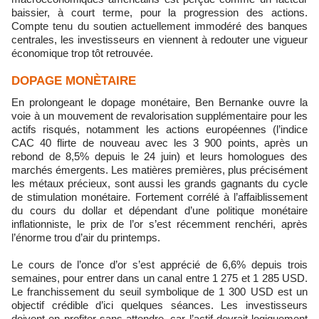
baissier, à court terme, pour la progression des actions.
Compte tenu du soutien actuellement immodéré des banques
centrales, les investisseurs en viennent à redouter une vigueur
économique trop tôt retrouvée.
DOPAGE MONÈTAIRE
En prolongeant le dopage monétaire, Ben Bernanke ouvre la
voie à un mouvement de revalorisation supplémentaire pour les
actifs risqués, notamment les actions européennes (l’indice
CAC 40 flirte de nouveau avec les 3 900 points, après un
rebond de 8,5% depuis le 24 juin) et leurs homologues des
marchés émergents. Les matières premières, plus précisément
les métaux précieux, sont aussi les grands gagnants du cycle
de stimulation monétaire. Fortement corrélé à l’affaiblissement
du cours du dollar et dépendant d’une politique monétaire
inflationniste, le prix de l’or s’est récemment renchéri, après
l’énorme trou d’air du printemps.
Le cours de l’once d’or s’est apprécié de 6,6% depuis trois
semaines, pour entrer dans un canal entre 1 275 et 1 285 USD.
Le franchissement du seuil symbolique de 1 300 USD est un
objectif crédible d’ici quelques séances. Les investisseurs
doivent en profiter sans attendre, car l’actif devrait logiquement