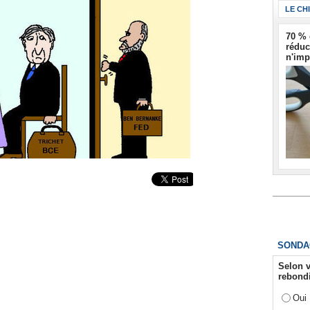
LE CH
70 % 
réduc
n'imp
SONDA
Selon v
rebondi
Oui