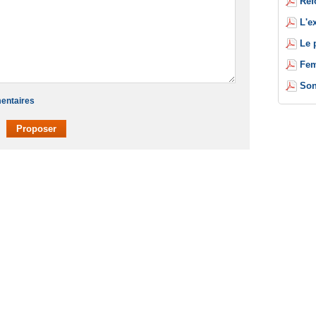
Réf
L'e
Le 
Fem
Son
mentaires