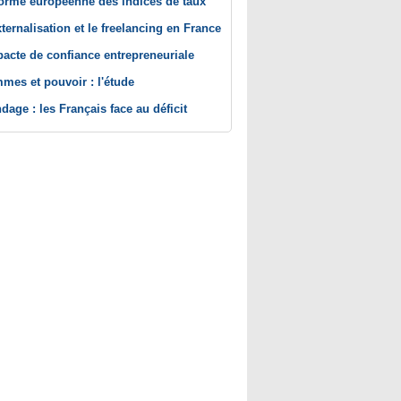
orme européenne des indices de taux
xternalisation et le freelancing en France
pacte de confiance entrepreneuriale
mes et pouvoir : l'étude
dage : les Français face au déficit