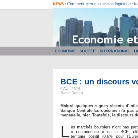
Comment bien choisir son logiciel de fa
NEWS :
ÉCONOMIE
SOCIÉTÉ
INTERNATIONAL
L
BCE : un discours v
5 Avril 2014
Judith Danan
Malgré quelques signes récents d’infl
Banque Centrale Européenne n’a pas a
mensuelle, hier. Toutefois, le discours d
L
es marchés boursiers n’ont pas parti
« non-annonce » de la BCE, clô
territoire positif (0,6% pour l’Eu