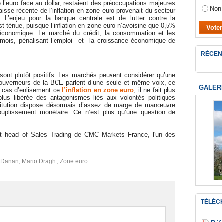
de l’euro face au dollar, restaient des préoccupations majeures
Non
baisse récente de l’inflation en zone euro provenait du secteur
n. L’enjeu pour la banque centrale est de lutter contre la
 est ténue, puisque l’inflation en zone euro n’avoisine que 0,5%
e économique. Le marché du crédit, la consommation et les
 mois, pénalisant l’emploi et la croissance économique de
RÉCEN
ont plutôt positifs. Les marchés peuvent considérer qu’une
 gouverneurs de la BCE parlent d’une seule et même voix, ce
GALER
 En cas d’enlisement de
l’inflation en zone euro
, il ne fait plus
us libérée des antagonismes liés aux volontés politiques
institution dispose désormais d’assez de marge de manœuvre
souplissement monétaire. Ce n’est plus qu’une question de
t head of Sales Trading de CMC Markets France, l'un des
.
h Danan
,
Mario Draghi
,
Zone euro
TÉLÉC