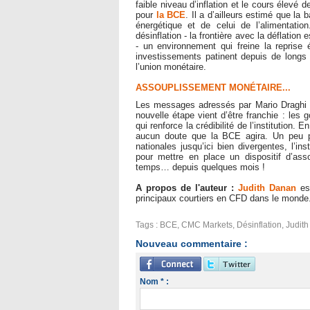
faible niveau d’inflation et le cours élevé 
pour
la BCE
. Il a d’ailleurs estimé que la 
énergétique et de celui de l’alimentatio
désinflation - la frontière avec la déflation
- un environnement qui freine la repris
investissements patinent depuis de longs
l’union monétaire.
ASSOUPLISSEMENT MONÉTAIRE...
Les messages adressés par Mario Draghi s
nouvelle étape vient d’être franchie : les
qui renforce la crédibilité de l’institution.
aucun doute que la BCE agira. Un peu pl
nationales jusqu’ici bien divergentes, l’
pour mettre en place un dispositif d’as
temps… depuis quelques mois !
A propos de l'auteur :
Judith Danan
es
principaux courtiers en CFD dans le monde
Tags
:
BCE
,
CMC Markets
,
Désinflation
,
Judit
Nouveau commentaire :
Nom * :