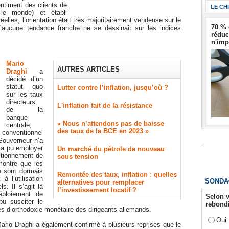
ntiment des clients de
LE CH
e monde) et établi
éelles, l’orientation était très majoritairement vendeuse sur le
70 % 
aucune tendance franche ne se dessinait sur les indices
réduc
n'imp
Mario
AUTRES ARTICLES
Draghi
a
décidé d’un
statut quo
Lutter contre l’inflation, jusqu’où ?
sur les taux
directeurs
L'inflation fait de la résistance
de la
banque
« Nous n’attendons pas de baisse
centrale,
des taux de la BCE en 2023 »
 conventionnel
 Gouverneur n’a
l a pu employer
​Un marché du pétrole de nouveau
itionnement de
sous tension
ntre que les
 sont dormais
Remontée des taux, inflation : quelles
 l’utilisation
SONDA
alternatives pour remplacer
s. Il s’agit là
l’investissement locatif ?
éploiement de
Selon v
u susciter le
rebondi
es d’orthodoxie monétaire des dirigeants allemands.
Oui
rio Draghi a également confirmé à plusieurs reprises que le