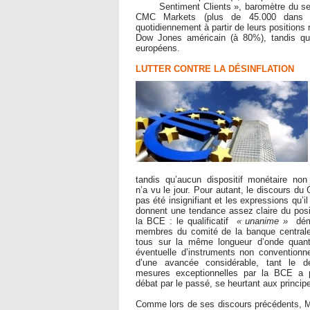
Sentiment Clients », baromètre du se
CMC Markets (plus de 45.000 dans l
quotidiennement à partir de leurs positions r
Dow Jones américain (à 80%), tandis qu’
européens.
LUTTER CONTRE LA DÉSINFLATION
tandis qu’aucun dispositif monétaire non
n’a vu le jour. Pour autant, le discours du
pas été insignifiant et les expressions qu’i
donnent une tendance assez claire du pos
la BCE : le qualificatif
« unanime »
démo
membres du comité de la banque centrale
tous sur la même longueur d’onde quant à
éventuelle d’instruments non conventionnel
d’une avancée considérable, tant le d
mesures exceptionnelles par la BCE a p
débat par le passé, se heurtant aux princip
Comme lors de ses discours précédents, Ma