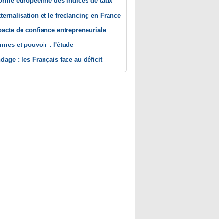
orme européenne des indices de taux
xternalisation et le freelancing en France
pacte de confiance entrepreneuriale
mes et pouvoir : l'étude
dage : les Français face au déficit