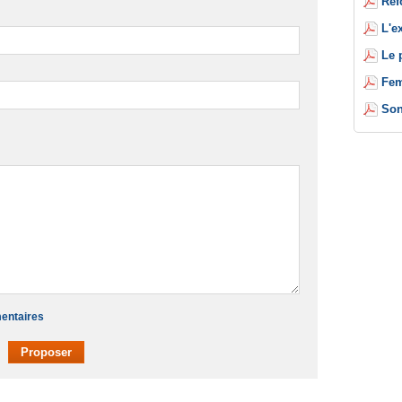
Réf
L'e
Le 
Fem
Son
mentaires