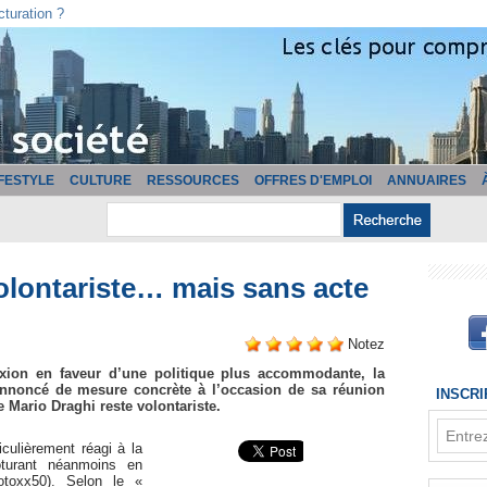
cturation ?
IFESTYLE
CULTURE
RESSOURCES
OFFRES D'EMPLOI
ANNUAIRES
olontariste… mais sans acte
Notez
exion en faveur d’une politique plus accommodante, la
nnoncé de mesure concrète à l’occasion de sa réunion
INSCR
e Mario Draghi reste volontariste.
culièrement réagi à la
turant néanmoins en
rsotoxx50). Selon le «