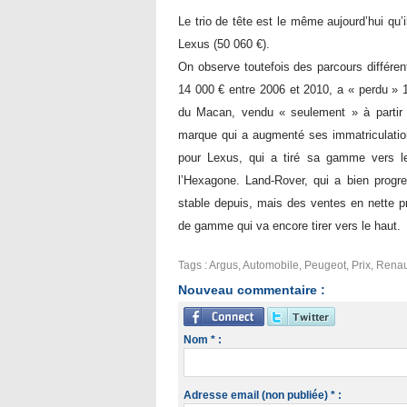
Le trio de tête est le même aujourd’hui qu’
Lexus (50 060 €).
On observe toutefois des parcours différe
14 000 € entre 2006 et 2010, a « perdu » 1
du Macan, vendu « seulement » à partir
marque qui a augmenté ses immatriculati
pour Lexus, qui a tiré sa gamme vers l
l’Hexagone. Land-Rover, qui a bien progre
stable depuis, mais des ventes en nette pr
de gamme qui va encore tirer vers le haut.
Tags
:
Argus
,
Automobile
,
Peugeot
,
Prix
,
Renau
Nouveau commentaire :
Nom * :
Adresse email (non publiée) * :