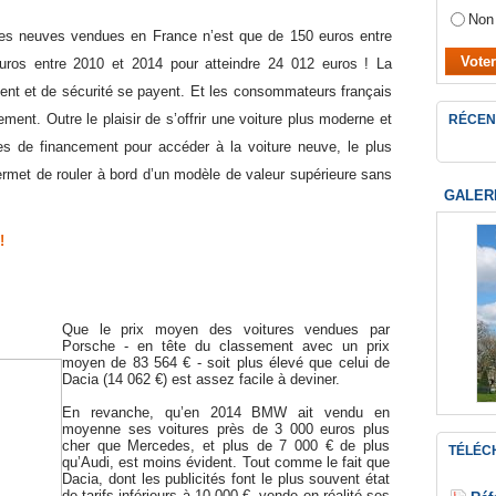
Non
ures neuves vendues en France n’est que de 150 euros entre
euros entre 2010 et 2014 pour atteindre 24 012 euros ! La
ent et de sécurité se payent. Et les consommateurs français
ment. Outre le plaisir de s’offrir une voiture plus moderne et
RÉCEN
es de financement pour accéder à la voiture neuve, le plus
ermet de rouler à bord d’un modèle de valeur supérieure sans
GALER
!
Que le prix moyen des voitures vendues par
Porsche - en tête du classement avec un prix
moyen de 83 564 € - soit plus élevé que celui de
Dacia (14 062 €) est assez facile à deviner.
En revanche, qu’en 2014 BMW ait vendu en
moyenne ses voitures près de 3 000 euros plus
cher que Mercedes, et plus de 7 000 € de plus
TÉLÉC
qu’Audi, est moins évident. Tout comme le fait que
Dacia, dont les publicités font le plus souvent état
de tarifs inférieurs à 10 000 €, vende en réalité ses