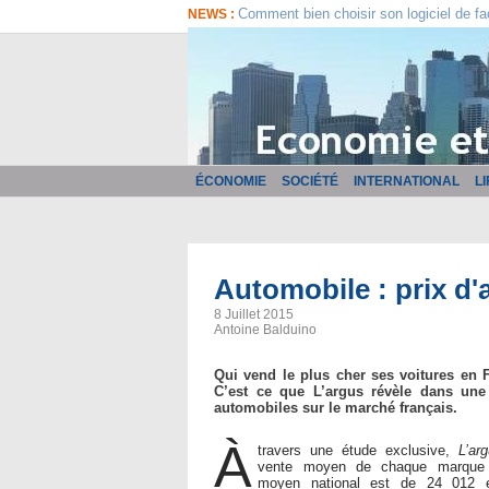
Comment bien choisir son logiciel de fa
NEWS :
ÉCONOMIE
SOCIÉTÉ
INTERNATIONAL
L
Automobile : prix d
8 Juillet 2015
Antoine Balduino
Qui vend le plus cher ses voitures en
C’est ce que L’argus révèle dans une
automobiles sur le marché français.
À
travers une étude exclusive,
L’ar
vente moyen de chaque marque a
moyen national est de 24 012 e