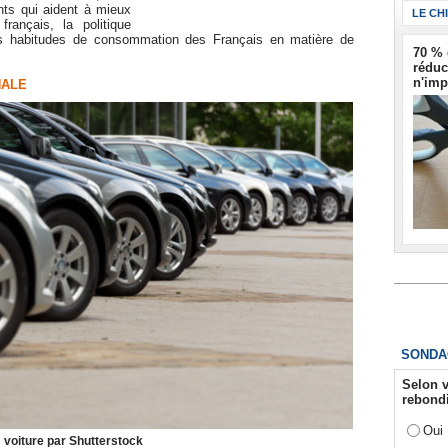
nts qui aident à mieux
LE CH
ançais, la politique
les habitudes de consommation des Français en matière de
70 % 
réduc
n'imp
NALE
SONDA
Selon v
rebondi
Oui
: voiture par Shutterstock