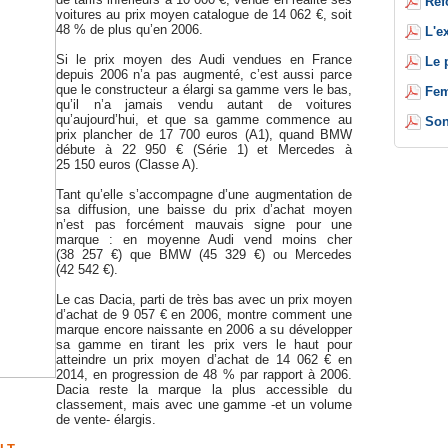
Réf
voitures au prix moyen catalogue de 14 062 €, soit
48 % de plus qu’en 2006.
L'e
Si le prix moyen des Audi vendues en France
Le 
depuis 2006 n’a pas augmenté, c’est aussi parce
que le constructeur a élargi sa gamme vers le bas,
Fem
qu’il n’a jamais vendu autant de voitures
qu’aujourd’hui, et que sa gamme commence au
Son
prix plancher de 17 700 euros (A1), quand BMW
débute à 22 950 € (Série 1) et Mercedes à
25 150 euros (Classe A).
Tant qu’elle s’accompagne d’une augmentation de
sa diffusion, une baisse du prix d’achat moyen
n’est pas forcément mauvais signe pour une
marque : en moyenne Audi vend moins cher
(38 257 €) que BMW (45 329 €) ou Mercedes
(42 542 €).
Le cas Dacia, parti de très bas avec un prix moyen
d’achat de 9 057 € en 2006, montre comment une
marque encore naissante en 2006 a su développer
sa gamme en tirant les prix vers le haut pour
atteindre un prix moyen d’achat de 14 062 € en
2014, en progression de 48 % par rapport à 2006.
Dacia reste la marque la plus accessible du
classement, mais avec une gamme -et un volume
de vente- élargis.