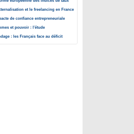
orme européenne des indices de taux
xternalisation et le freelancing en France
pacte de confiance entrepreneuriale
mes et pouvoir : l'étude
dage : les Français face au déficit