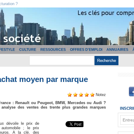
cturation ?
IFESTYLE
CULTURE
RESSOURCES
OFFRES D'EMPLOI
ANNUAIRES
'achat moyen par marque
Notez
 France : Renault ou Peugeot, BMW, Mercedes ou Audi ?
 analyse des ventes des trente plus grandes marques
INSCR
gus
dévoile le prix de
utomobile ; le prix
uros. A la clé, des