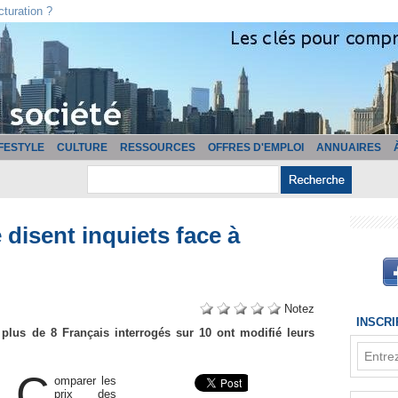
cturation ?
IFESTYLE
CULTURE
RESSOURCES
OFFRES D'EMPLOI
ANNUAIRES
 disent inquiets face à
Notez
INSCR
 plus de 8 Français interrogés sur 10 ont modifié leurs
C
omparer les
prix des