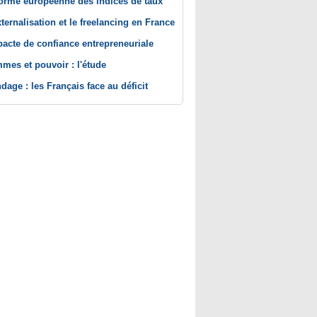
orme européenne des indices de taux
xternalisation et le freelancing en France
pacte de confiance entrepreneuriale
mes et pouvoir : l'étude
dage : les Français face au déficit