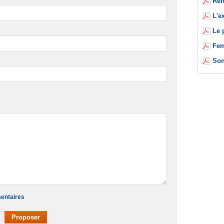
Réf
L'e
Le 
Fem
Son
mentaires