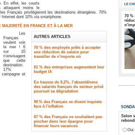
. En effet, les courts
LE CH
s attaquent moins le
 les Français privilégieront les destinations étrangères. 70%
70 % 
r Internet dont 10% via smartphone.
réduc
n'imp
E MAJORITÉ EN FRANCE ET À LA MER
Les
AUTRES ARTICLES
Français
veulent voir
la mer ! 6
70 % des employés prêts à accepter
sur 10
une réduction de salaire pour
n’envisagent
travailler de n'importe où
que cette
destination.
81 % des entreprises augmentent leur
17%
budget IA
a campagne et
En hausse de 9,2%, l’absentéisme
des salariés français du secteur privé
poursuit sa dégradation
90 % des Français se disent inquiets
face à l'inflation
SONDA
Selon v
87 % des Français ne souhaitent pas
rebondi
piocher dans leur épargne pour
financer leurs vacances
Oui