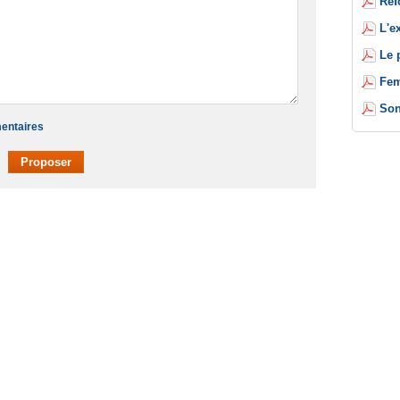
Réf
L'e
Le 
Fem
Son
mentaires