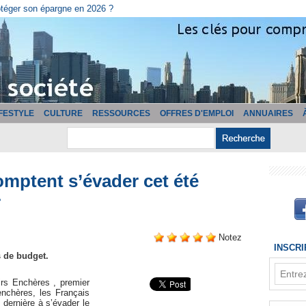
cturation ?
IFESTYLE
CULTURE
RESSOURCES
OFFRES D'EMPLOI
ANNUAIRES
omptent s’évader cet été
r
Notez
INSCR
 de budget.
rs Enchères , premier
enchères, les Français
dernière à s’évader le