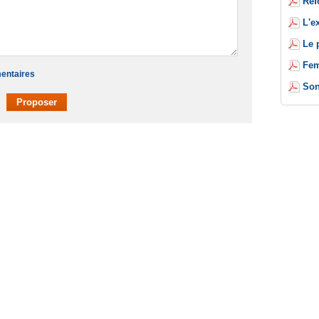
Réf
L'e
Le 
Fem
mentaires
Son