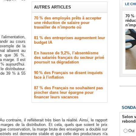
LE CH
AUTRES ARTICLES
70 % 
70 % des employés prêts à accepter
réduc
une réduction de salaire pour
n'imp
travailler de n'importe où
l'alimentation,
81 % des entreprises augmentent leur
andir au cours
budget IA
exemple de la
al allaient au
En hausse de 9,2%, l’absentéisme
lus que 36 %.
des salariés français du secteur privé
a marge. Il est
poursuit sa dégradation
 % aujourd'hui.
e distributeur.
90 % des Français se disent inquiets
 de 39 % à 55
face à l'inflation
87 % des Français ne souhaitent pas
piocher dans leur épargne pour
financer leurs vacances
SONDA
Selon v
contraire, il refléterait très bien la réalité. Ainsi, le rapport
rebondi
marges de la distribution. Et cela, quels que soient le prix
ongue conservation, la marge brute des enseignes a doublé sur
Oui
ustriels est demeurée stable et que celle des producteurs n'a