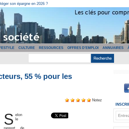
cturation ?
IFESTYLE
CULTURE
RESSOURCES
OFFRES D'EMPLOI
ANNUAIRES
teurs, 55 % pour les
Notez
INSCR
S
elon
le
rapport de