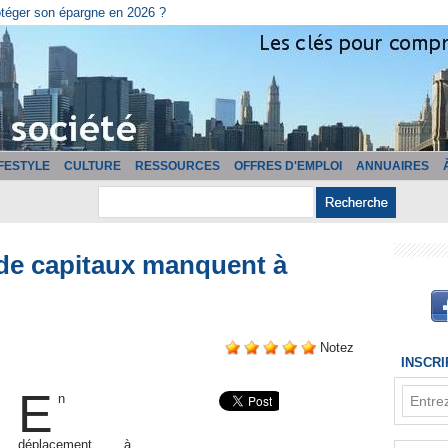
cturation ?
IFESTYLE
CULTURE
RESSOURCES
OFFRES D'EMPLOI
ANNUAIRES
 de capitaux manquent à
Notez
INSCR
E
n
déplacement à