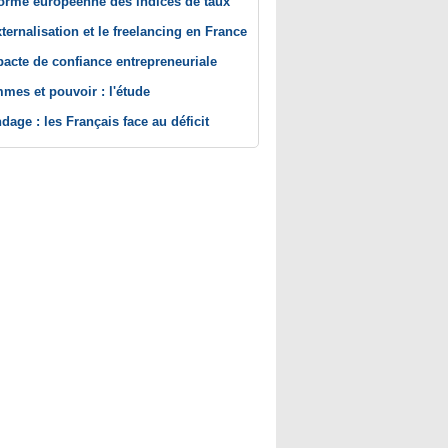
orme européenne des indices de taux
xternalisation et le freelancing en France
pacte de confiance entrepreneuriale
mes et pouvoir : l'étude
dage : les Français face au déficit