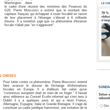
Washington dans
LE CH
le cadre d'une réunion des ministres des Finances du
G20, Pierre Moscovici a estimé que le montant des
70 % 
capitaux français qui échappait à toute fiscalité en raison
réduc
de leur placement à l'étranger s’élevait à 6 milliards
n'imp
d'euros. Il a toutefois jugé que ce phénomène d'évasion
fiscale n'allait pas "en s'aggravant".
ES CHOSES
Pour lutter contre ce phénomène, Pierre Moscovici entend
faire avancer le dossier de l'échange d'informations
SONDA
fiscales en Europe. Il a d'ailleurs fait valoir qu'un
"consensus européen était en train de se forger."
Il faisait
Selon v
ainsi référence au Conseil Ecofin informel qui s'est tenu à
rebondi
Dublin il y a quelques jours et qui a réuni France,
Allemagne, Espagne, Italie et Grande Bretagne. Il s'agit de
Oui
constituer un cadre juridique harmonisé, une imitation de la