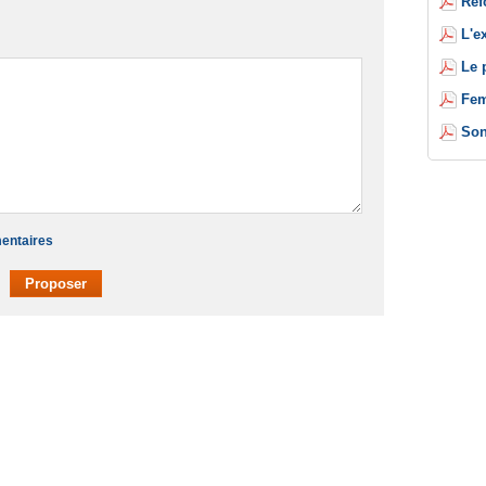
Réf
L'e
Le 
Fem
Son
mentaires