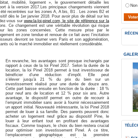
tat, mobilité, logement », le gouvernement détaille les
Non
pport à la version 2017.Les principaux changements viennent
 été recentrées sur les zones A, A bis, B1 . Les zones B2 et
tif dès le 1er janvier 2018. Pour avoir plus de détail sur les
ndez-vous sur
www.la-loi-pinel.com, le site de référence sur la
ons. Ce changement est une véritable révolution qui risque
pour les zones concernées. Cette mesure prise par le
RÉCEN
ogement en zone tendue et renoue de ce fait avec l’incitation
stisseurs devront se tourner vers Paris et son agglomération,
itants où le marché immobilier est réellement considérable.
GALER
En revanche, les avantages sont presque inchangés par
rapport à ceux de la loi Pinel 2017. Selon la durée de la
location, la loi Pinel 2018 permet à tout investisseur de
bénéficier d’une réduction d’impôt. Elle peut
s’élever jusqu’à 21 % du prix du bien sur un
investissement réalisé pour une durée de douze ans.
Cette part baisse ensuite en fonction de la durée : 18 %
pour neuf ans de location et 12 % pour six ans. Autre
avantage, le dispositif permet en outre de recourir à
l’emprunt immobilier sans avoir à fournir nécessairement
un apport initial. Nouveauté intéressante, la loi Pinel 2018
permet de louer à sa famille. Des parents peuvent donc
acheter un logement neuf grâce au dispositif Pine, le
louer à leur enfant tout en profitant des avantages
TÉLÉC
fiscaux. Comme toujours, le choix du bien restera crucial
pour optimiser son investissement Pinel. A ce titre,
l’emplacement géographique est la première