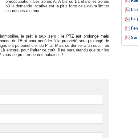
Réf
préoccupation. Les zones A, A bis ou B1 étant les zones
où la demande locative est la plus forte cela devra limiter
L'e
les risques d’erreur.
Le 
Fem
immobilier, le prêt à taux zéro :
le PTZ est prolongé mais
Son
ouce de l’État pour accéder à la propriété sera prolongé de
ges ont pu bénéficier du PTZ. Mais ce dernier a un coût : en
. Là encore, pour limiter ce coût, il ne sera étendu que sur les
A vous de profiter de ces aubaines !