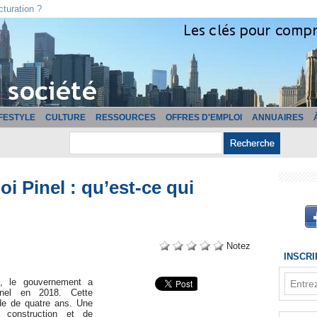
cturation ?
IFESTYLE
CULTURE
RESSOURCES
OFFRES D'EMPLOI
ANNUAIRES
oi Pinel : qu’est-ce qui
Notez
INSCR
e, le gouvernement a
inel en 2018. Cette
ode de quatre ans. Une
 construction et de