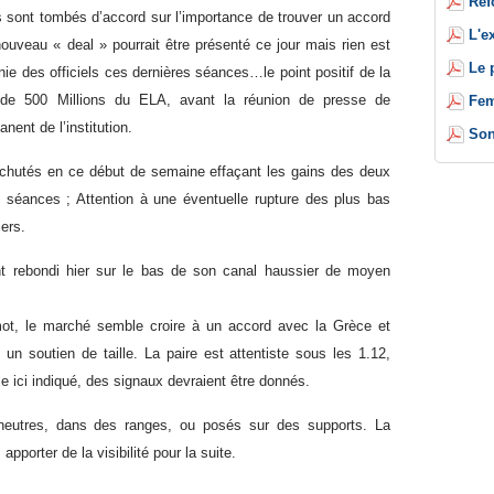
Réf
ls sont tombés d’accord sur l’importance de trouver un accord
L'e
uveau « deal » pourrait être présenté ce jour mais rien est
Le 
ie des officiels ces dernières séances…le point positif de la
 de 500 Millions du ELA, avant la réunion de presse de
Fem
nent de l’institution.
Son
chutés en ce début de semaine effaçant les gains des deux
séances ; Attention à une éventuelle rupture des plus bas
iers.
 rebondi hier sur le bas de son canal haussier de moyen
 mot, le marché semble croire à un accord avec la Grèce et
t un soutien de taille. L
a paire est attentiste sous les 1.12,
 ici indiqué, des signaux devraient être donnés.
neutres, dans des ranges, ou posés sur des supports. La
apporter de la visibilité pour la suite.