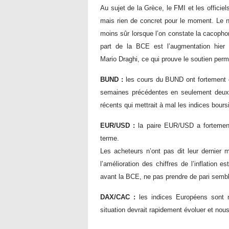
Au sujet de la Grèce, le FMI et les officie
mais rien de concret pour le moment. Le no
moins sûr lorsque l’on constate la cacophon
part de la BCE est l’augmentation hier
Mario Draghi, ce qui prouve le soutien perma
BUND :
l
es cours du BUND ont fortement 
semaines précédentes en seulement deux 
récents qui mettrait à mal les indices bours
EUR/USD :
l
a paire EUR/USD a fortement
terme.
Les acheteurs n’ont pas dit leur dernier
l’amélioration des chiffres de l’inflation es
avant la BCE, ne pas prendre de pari semble
DAX/CAC :
les indices Européens sont 
situation devrait rapidement évoluer et nous 