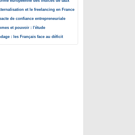
orme européenne des indices de taux
xternalisation et le freelancing en France
pacte de confiance entrepreneuriale
mes et pouvoir : l'étude
dage : les Français face au déficit