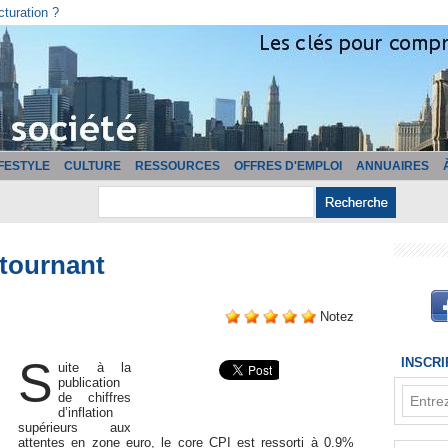
cturation ?
IFESTYLE
CULTURE
RESSOURCES
OFFRES D'EMPLOI
ANNUAIRES
 tournant
Notez
S
INSCR
uite à la
publication
de chiffres
d’inflation
supérieurs aux
attentes en zone euro, le core CPI est ressorti à 0.9%