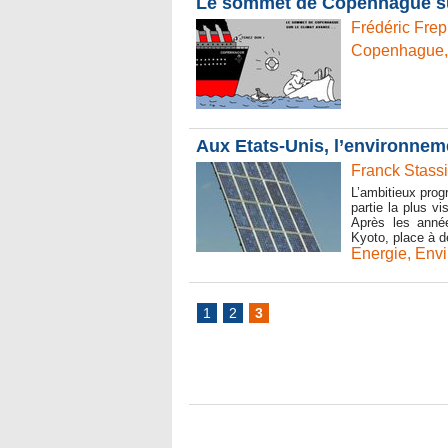
Le sommet de Copenhague sur
Frédéric Frep
Copenhague
Aux Etats-Unis, l’environnem
Franck Stassi
L’ambitieux pro
partie la plus v
Après les année
Kyoto, place à de
Energie
,
Env
1
2
3