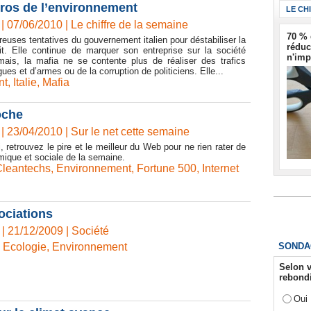
euros de l’environnement
LE CH
| 07/06/2010
|
Le chiffre de la semaine
70 % 
euses tentatives du gouvernement italien pour déstabiliser la
réduc
ait. Elle continue de marquer son entreprise sur la société
n'imp
rmais, la mafia ne se contente plus de réaliser des trafics
es et d’armes ou de la corruption de politiciens. Elle...
nt
,
Italie
,
Mafia
oche
| 23/04/2010
|
Sur le net cette semaine
 retrouvez le pire et le meilleur du Web pour ne rien rater de
omique et sociale de la semaine.
Cleantechs
,
Environnement
,
Fortune 500
,
Internet
ociations
 | 21/12/2009
|
Société
SONDA
,
Ecologie
,
Environnement
Selon v
rebondi
Oui