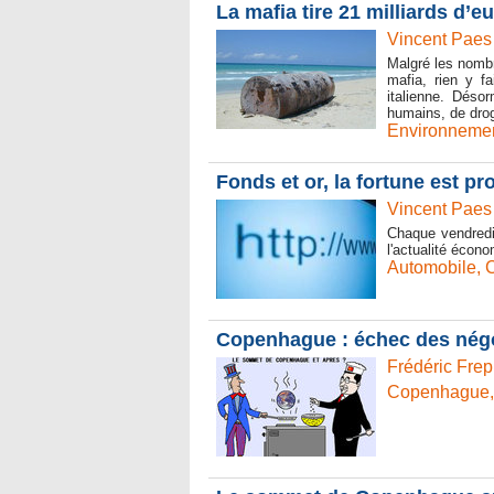
La mafia tire 21 milliards d’
Vincent Paes
Malgré les nombr
mafia, rien y f
italienne. Déso
humains, de drogu
Environneme
Fonds et or, la fortune est pr
Vincent Paes
Chaque vendredi,
l'actualité écon
Automobile
,
Copenhague : échec des nég
Frédéric Frep
Copenhague