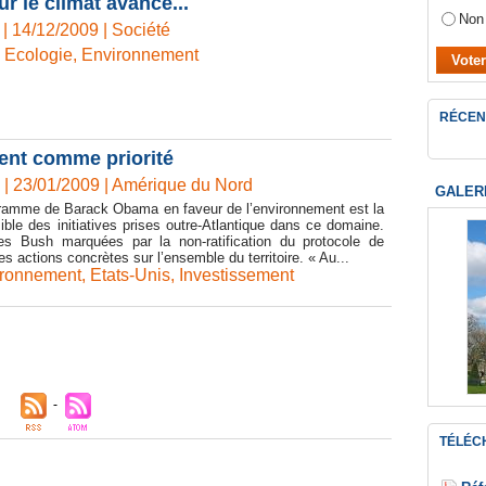
 le climat avance...
Non
 | 14/12/2009
|
Société
,
Ecologie
,
Environnement
RÉCEN
ent comme priorité
 | 23/01/2009
|
Amérique du Nord
GALER
gramme de Barack Obama en faveur de l’environnement est la
isible des initiatives prises outre-Atlantique dans ce domaine.
s Bush marquées par la non-ratification du protocole de
s actions concrètes sur l’ensemble du territoire. « Au...
ironnement
,
Etats-Unis
,
Investissement
TÉLÉC