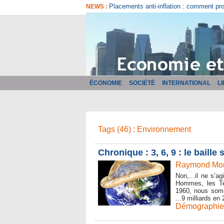
Placements anti-inflation : comment pr
NEWS :
ÉCONOMIE
SOCIÉTÉ
INTERNATIONAL
L
Tags (46) : Environnement
Chronique : 3, 6, 9 : le baill
Raymond Mone
Non,...il ne s’a
Hommes, les Ter
1960, nous somm
...9 milliards en
Démographie