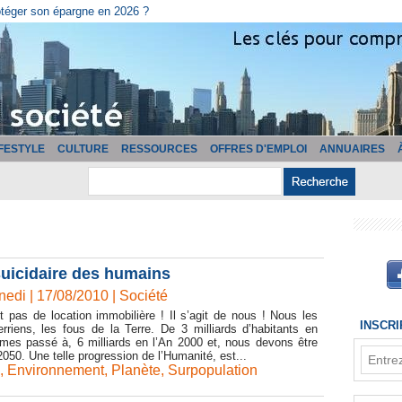
otéger son épargne en 2026 ?
IFESTYLE
CULTURE
RESSOURCES
OFFRES D'EMPLOI
ANNUAIRES
e suicidaire des humains
di | 17/08/2010
|
Société
git pas de location immobilière ! Il s’agit de nous ! Nous les
INSCR
riens, les fous de la Terre. De 3 milliards d’habitants en
es passé à, 6 milliards en l’An 2000 et, nous devons être
 2050. Une telle progression de l’Humanité, est...
,
Environnement
,
Planète
,
Surpopulation