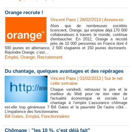
Orange recrute !
Vincent Paes
| 28/02/2013
|
Annonces
Alors que de nombreuses sociétés
licencient, Orange, qui emploie déjà 170 000
collaborateurs à travers le monde, continue
d'embaucher. En 2012, Orange a recruté
près de 10 000 personnes en France dont 4
500 jeunes en alternance, 2 500 stagiaires et 150 jeunes doctorants.
Rejoindre Orange, c’est...
Emploi
,
Orange
,
Recrutement
Du chantage, quelques avantages et des repérages
Vincent Paes
| 01/02/2013
|
Sur le net
cette semaine
Chaque vendredi, retrouvez le pire et le
meilleur du Web pour ne rien rater de
l'actualité économique et sociale. Le
chantage à l’emploi L’assurance chômage
est-elle trop généreuse ? Bill Gates et la pauvreté De l’autre côté…
L’impatience des fonctionnaires
Bill Gates
,
Emploi
,
Fonctionnaires
Chômage : "les 10 %, c’est déjà fait"