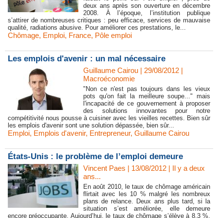
deux ans après son ouverture en décembre
2008. À l’époque, l’institution publique
s’attirer de nombreuses critiques : peu efficace, services de mauvaise
qualité, radiations abusive. Pour améliorer ces prestations, le...
Chômage
,
Emploi
,
France
,
Pôle emploi
Les emplois d'avenir : un mal nécessaire
Guillaume Cairou | 29/08/2012
|
Macroéconomie
"Non ce n'est pas toujours dans les vieux
pots qu'on fait la meilleure soupe..." mais
l'incapacité de ce gouvernement à proposer
des solutions innovantes pour notre
compétitivité nous pousse à cuisiner avec les vieilles recettes. Bien sûr
les emplois d'avenir sont une solution dépassée, bien sûr...
Emploi
,
Emplois d'avenir
,
Entrepreneur
,
Guillaume Cairou
États-Unis : le problème de l’emploi demeure
Vincent Paes
| 13/08/2012
|
Il y a deux
ans...
En août 2010, le taux de chômage américain
flirtait avec les 10 % malgré les nombreux
plans de relance. Deux ans plus tard, si la
situation s’est améliorée, elle demeure
encore préoccupante. Aujourd’hui, le taux de chômage s’élève à 8,3 %.