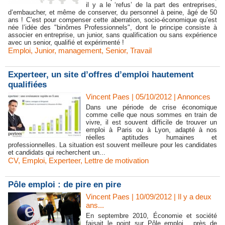
il y a le ‘refus’ de la part des entreprises,
d’embaucher, et même de conserver, du personnel à peine, âgé de 50
ans ! C’est pour compenser cette aberration, socio-économique qu’est
née l’idée des "binômes Professionnels", dont le principe consiste à
associer en entreprise, un junior, sans qualification ou sans expérience
avec un senior, qualifié et expérimenté !
Emploi
,
Junior
,
management
,
Senior
,
Travail
Experteer, un site d’offres d’emploi hautement
qualifiées
Vincent Paes
| 05/10/2012
|
Annonces
Dans une période de crise économique
comme celle que nous sommes en train de
vivre, il est souvent difficile de trouver un
emploi à Paris ou à Lyon, adapté à nos
réelles aptitudes humaines et
professionnelles. La situation est souvent meilleure pour les candidates
et candidats qui recherchent un...
CV
,
Emploi
,
Experteer
,
Lettre de motivation
Pôle emploi : de pire en pire
Vincent Paes
| 10/09/2012
|
Il y a deux
ans...
En septembre 2010, Économie et société
faisait le point sur Pôle emploi , près de