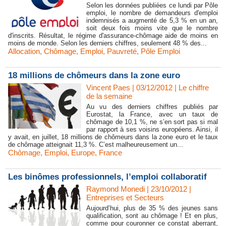
Selon les données publiées ce lundi par Pôle
emploi, le nombre de demandeurs d'emploi
indemnisés a augmenté de 5,3 % en un an,
soit deux fois moins vite que le nombre
d'inscrits. Résultat, le régime d'assurance-chômage aide de moins en
moins de monde. Selon les derniers chiffres, seulement 48 % des...
Allocation
,
Chômage
,
Emploi
,
Pauvreté
,
Pôle Emploi
18 millions de chômeurs dans la zone euro
Vincent Paes
| 03/12/2012
|
Le chiffre
de la semaine
Au vu des derniers chiffres publiés par
Eurostat, la France, avec un taux de
chômage de 10,1 %, ne s’en sort pas si mal
par rapport à ses voisins européens. Ainsi, il
y avait, en juillet, 18 millions de chômeurs dans la zone euro et le taux
de chômage atteignait 11,3 %. C’est malheureusement un...
Chômage
,
Emploi
,
Europe
,
France
Les binômes professionnels, l’emploi collaboratif
Raymond Monedi | 23/10/2012
|
Entreprises et Secteurs
Aujourd’hui, plus de 35 % des jeunes sans
qualification, sont au chômage ! Et en plus,
comme pour couronner ce constat aberrant,