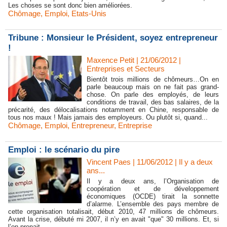
Les choses se sont donc bien améliorées.
Chômage
,
Emploi
,
Etats-Unis
Tribune : Monsieur le Président, soyez entrepreneur
!
Maxence Petit | 21/06/2012
|
Entreprises et Secteurs
Bientôt trois millions de chômeurs…On en
parle beaucoup mais on ne fait pas grand-
chose. On parle des employés, de leurs
conditions de travail, des bas salaires, de la
précarité, des délocalisations notamment en Chine, responsable de
tous nos maux ! Mais jamais des employeurs. Ou plutôt si, quand...
Chômage
,
Emploi
,
Entrepreneur
,
Entreprise
Emploi : le scénario du pire
Vincent Paes
| 11/06/2012
|
Il y a deux
ans...
Il y a deux ans, l’Organisation de
coopération et de développement
économiques (OCDE) tirait la sonnette
d’alarme. L’ensemble des pays membre de
cette organisation totalisait, début 2010, 47 millions de chômeurs.
Avant la crise, débuté mi 2007, il n’y en avait "que" 30 millions. Et, si
l’on prenait...