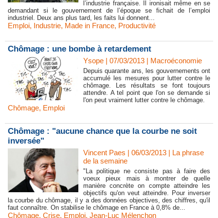
l’industrie française. Il ironisait même en se
demandant si le gouvernement de l’époque se fichait de l’emploi
industriel. Deux ans plus tard, les faits lui donnent...
Emploi
,
Industrie
,
Made in France
,
Productivité
Chômage : une bombe à retardement
Ysope | 07/03/2013
|
Macroéconomie
Depuis quarante ans, les gouvernements ont
accumulé les mesures pour lutter contre le
chômage. Les résultats se font toujours
attendre. A tel point que l'on se demande si
l'on peut vraiment lutter contre le chômage.
Chômage
,
Emploi
Chômage : "aucune chance que la courbe ne soit
inversée"
Vincent Paes
| 06/03/2013
|
La phrase
de la semaine
"La politique ne consiste pas à faire des
voeux pieux mais à montrer de quelle
manière concrète on compte atteindre les
objectifs qu'on veut atteindre. Pour inverser
la courbe du chômage, il y a des données objectives, des chiffres, qu'il
faut connaître. On stabilise le chômage en France à 0,8% de...
Chômage
,
Crise
,
Emploi
,
Jean-Luc Mélenchon