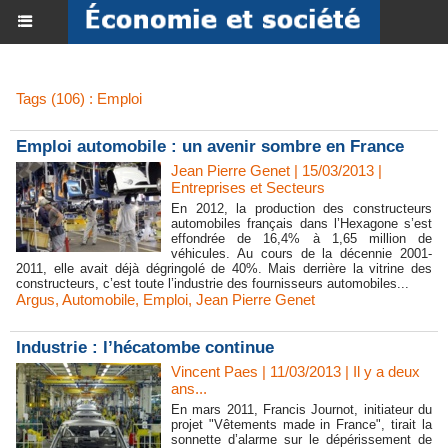
Tags (106) : Emploi
Emploi automobile : un avenir sombre en France
Jean Pierre Genet | 15/03/2013
|
Entreprises et Secteurs
En 2012, la production des constructeurs
automobiles français dans l’Hexagone s’est
effondrée de 16,4% à 1,65 million de
véhicules. Au cours de la décennie 2001-
2011, elle avait déjà dégringolé de 40%. Mais derrière la vitrine des
constructeurs, c’est toute l’industrie des fournisseurs automobiles...
Argus
,
Automobile
,
Emploi
,
Jean Pierre Genet
Industrie : l’hécatombe continue
Vincent Paes
| 11/03/2013
|
Il y a deux
ans...
En mars 2011, Francis Journot, initiateur du
projet "Vêtements made in France", tirait la
sonnette d’alarme sur le dépérissement de