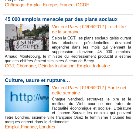
Chômage
,
Emploi
,
Europe
,
France
,
OCDE
45 000 emplois menacés par des plans sociaux
Vincent Paes
| 04/06/2012
|
Le chiffre
de la semaine
Selon la CGT, les plans sociaux gelés durant
les élections présidentielles devraient
engendrer dans les mois qui viennent la
suppression d’environ 45 000 emplois.
Arnaud Montebourg, le ministre du Redressement productif a estimé
que ces chiffres étaient similaires à ceux de Bercy.
CGT
,
Chômage
,
Déindustrialisation
,
Emploi
,
Industrie
Culture, usure et rupture…
Vincent Paes
| 01/06/2012
|
Sur le net
cette semaine
Chaque vendredi, retrouvez le pire et le
meilleur du Web pour ne rien rater de
l'actualité économique et sociale. Littérature
et finance Sauver les emplois qui peuvent
l’être Londres, sixième ville française Osez le féminisme ! Quand les
marques entrent dans le dictionnaire
Emploi
,
Finance
,
Londres