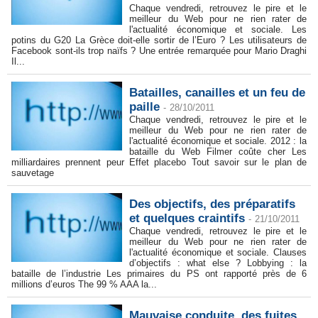
Chaque vendredi, retrouvez le pire et le
meilleur du Web pour ne rien rater de
l'actualité économique et sociale. Les
potins du G20 La Grèce doit-elle sortir de l’Euro ? Les utilisateurs de
Facebook sont-ils trop naïfs ? Une entrée remarquée pour Mario Draghi
Il...
Batailles, canailles et un feu de
paille
-
28/10/2011
Chaque vendredi, retrouvez le pire et le
meilleur du Web pour ne rien rater de
l'actualité économique et sociale. 2012 : la
bataille du Web Filmer coûte cher Les
milliardaires prennent peur Effet placebo Tout savoir sur le plan de
sauvetage
Des objectifs, des préparatifs
et quelques craintifs
-
21/10/2011
Chaque vendredi, retrouvez le pire et le
meilleur du Web pour ne rien rater de
l'actualité économique et sociale. Clauses
d’objectifs : what else ? Lobbying : la
bataille de l’industrie Les primaires du PS ont rapporté près de 6
millions d’euros The 99 % AAA la...
Mauvaise conduite, des fuites