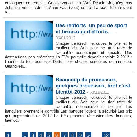
et longueur de temps… Google verrouille le Web Désole Niel, n’est pas
Jobs qui veut… Atomic Anne vaut (veut) de l’or La taxe Tobin revient
à...
Des renforts, un peu de sport
et beaucoup d’efforts…
-
06/01/2012
Chaque vendredi, retrouvez le pire et le
meilleur du Web pour ne rien rater de
l'actualité économique et sociale. Des
destructions pas créatrices La TVA peut-elle devenir sociale ? 2012 :
l’année du foot business Dette : les choses sérieuses commencent
Quand les...
Beaucoup de promesses,
quelques prouesses, bref c’est
bientôt 2012
-
30/12/2011
Chaque vendredi, retrouvez le pire et le
meilleur du Web pour ne rien rater de
l'actualité économique et sociale. Les
banquiers prennent le contrôle Les banques jouent la sécurité Les prix
qui augmentent en 2012 La très grandes récession Les banques,
bientôt...
1
...
«
3
4
5
6
7
8
9
»
...
12