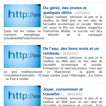
Du génie, des envies et
quelques délits
-
23/03/2012
Chaque vendredi, retrouvez le pire et le
meilleur du Web pour ne rien rater de
l'actualité économique et sociale. Messi
est aussi le Roi est matière d’argentLe
Qatar fait les soldes en FranceFree Mobile, le succès est làLa
transition énergétique absente de la campagne
présidentielleProtectionnisme...
De l’eau, des bons mots et un
tombeau
-
16/03/2012
Chaque vendredi, retrouvez le pire et le
meilleur du Web pour ne rien rater de
l'actualité économique et sociale.
Entreprises et eauConcurrence n’est pas
un gros motManchester vs Manchester : la guerre de
l’immobilierAutomobile : l’Europe sombre (sauf l’Allemagne…)La Grèce
: un État à vendre
Jouer, consommer et
travailler…
-
09/03/2012
Chaque vendredi, retrouvez le pire et le
meilleur du Web pour ne rien rater de
l'actualité économique et sociale. Foot