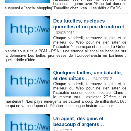
business : game over ?Free fait durer le
suspensLe "social shopping"Travailler chez Ikea…Les défis d’EADS
Des tutelles, quelques
querelles et un peu de culturel
-
02/03/2012
Chaque vendredi, retrouvez le pire et le
meilleur du Web pour ne rien rater de
l'actualité économique et sociale. La Grèce
bientôt sous tutelle ?GM - PSA : une étrange allianceLes banques sur
la défensive Les belles promesses de l’EuropeInvestir en banlieue :
quelle drôle d’idée
Quelques failles, une bataille,
et des détails…
-
24/02/2012
Chaque vendredi, retrouvez le pire et le
meilleur du Web pour ne rien rater de
l'actualité économique et sociale. Chine :
le moteur va-t-il exploser ?Grèce : et
maintenant ?Les pays émergents se battent à coup de milliardsACTA :
ce qui ne va pasJapon et déflation : une longue histoire d’amour
Un agent, des gens et
beaucoup d’argents…
-
17/02/2012