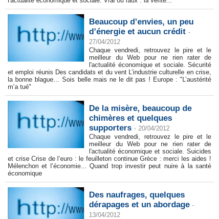
l'actualité économique et sociale. Vrai ou faux : la vérité...
Beaucoup d’envies, un peu
d’énergie et aucun crédit
-
27/04/2012
Chaque vendredi, retrouvez le pire et le
meilleur du Web pour ne rien rater de
l'actualité économique et sociale. Sécurité
et emploi réunis Des candidats et du vent L’industrie culturelle en crise,
la bonne blague… Sois belle mais ne le dit pas ! Europe : "L’austérité
m’a tué"
De la misère, beaucoup de
chimères et quelques
supporters
-
20/04/2012
Chaque vendredi, retrouvez le pire et le
meilleur du Web pour ne rien rater de
l'actualité économique et sociale. Suicides
et crise Crise de l’euro : le feuilleton continue Grèce : merci les aides !
Mélenchon et l’économie... Quand trop investir peut nuire à la santé
économique
Des naufrages, quelques
dérapages et un abordage
-
13/04/2012