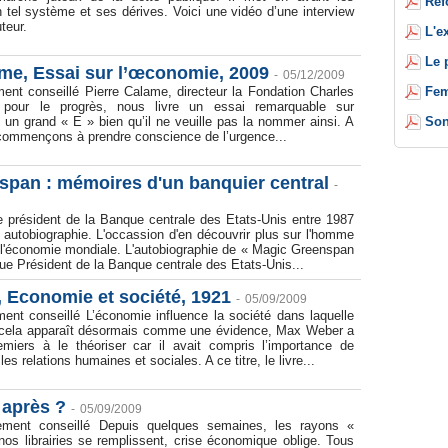
Réf
 tel système et ses dérives. Voici une vidéo d’une interview
teur.
L'e
Le 
ame, Essai sur l’œconomie, 2009
-
05/12/2009
Fem
ent conseillé Pierre Calame, directeur la Fondation Charles
pour le progrès, nous livre un essai remarquable sur
Son
un grand « E » bien qu’il ne veuille pas la nommer ainsi. A
 commençons à prendre conscience de l’urgence...
span : mémoires d'un banquier central
-
e président de la Banque centrale des Etats-Unis entre 1987
 autobiographie. L'occassion d'en découvrir plus sur l'homme
 l'économie mondiale. L'autobiographie de « Magic Greenspan
que Président de la Banque centrale des Etats-Unis...
 Economie et société, 1921
-
05/09/2009
ent conseillé L’économie influence la société dans laquelle
 cela apparaît désormais comme une évidence, Max Weber a
emiers à le théoriser car il avait compris l’importance de
es relations humaines et sociales. A ce titre, le livre...
t après ?
-
05/09/2009
ement conseillé Depuis quelques semaines, les rayons «
os librairies se remplissent, crise économique oblige. Tous