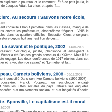
n expliquer le pourquoi et le comment. Et à ce petit jeu-là, le
i de Jacques Attali, La crise, et après ?....
lerc, Au secours ! Sauvons notre école,
2009
ment conseillé Chahut perpétuel dans les classes, manque de
es envers les professeurs, absentéisme fréquent... Voilà le
oles dans les quartiers difficiles. Sébastien Clerc, enseignant
histoire depuis huit ans, est l’un de ces...
Le savant et le politique, 2002
-
14/04/2009
ressant Sociologue, juriste, philosophe et enseignant à
x Weber a été l’un des grands penseurs du XXème. Mais il fut
liste engagé. Les deux conférences de 1917 réunies dans cet
er et la vocation de savant" et "Le métier et la...
peau, Carnets boliviens, 2008
-
05/12/2008
ent conseillé Dans son livre Carnets boliviens (1999-2007) :
oussière, Franck Poupeau, un sociologue engagé
ent dans les luttes sociales du pays, retrace ses enquêtes
sacrées aux mouvements sociaux et aux inégalités d’accès
- Sponville, Le capitalisme est-il moral
12/2008
ment conseillé Chacun de nous, par son travail, son épargne