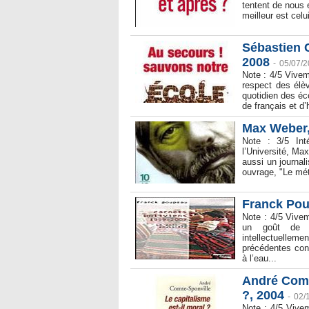
tentent de nous e
meilleur est celu
Sébastien C
2008
-
05/07/
Note : 4/5 Vive
respect des élèv
quotidien des éc
de français et d’
Max Weber, 
Note : 3/5 Inté
l’Université, Ma
aussi un journa
ouvrage, "Le méti
Franck Pou
Note : 4/5 Vivem
un goût de p
intellectuellem
précédentes con
à l’eau...
André Comte
?, 2004
-
02/
Note : 4/5 Vive