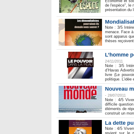
Économie et soc
de l'espèce", le
présentation du l
Mondialisa
Note : 3/5 Inté
menace. Face à 
sont apparus que
thèses reçoivent 
L’homme po
24/11/2011
Note : 3/5 Inté
d’Havas Advertis
livre (Le pouvo
politique. L’idée
Nouveau mo
-
28/07/2011
Note : 4/5 Vive
difficile questi
éléments de rép
construit un mond
La dette pu
Note : 4/5 Vivem
revient sur le 