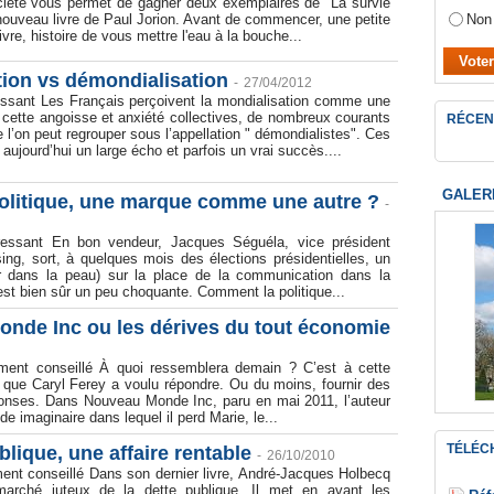
iété vous permet de gagner deux exemplaires de "La survie
Non
 nouveau livre de Paul Jorion. Avant de commencer, une petite
ivre, histoire de vous mettre l'eau à la bouche...
tion vs démondialisation
-
27/04/2012
ressant Les Français perçoivent la mondialisation comme une
cette angoisse et anxiété collectives, de nombreux courants
RÉCEN
 l’on peut regrouper sous l’appellation " démondialistes". Ces
aujourd’hui un large écho et parfois un vrai succès....
GALER
litique, une marque comme une autre ?
-
ressant En bon vendeur, Jacques Séguéla, vice président
ing, sort, à quelques mois des élections présidentielles, un
ir dans la peau) sur la place de la communication dans la
 est bien sûr un peu choquante. Comment la politique...
nde Inc ou les dérives du tout économie
ment conseillé À quoi ressemblera demain ? C’est à cette
on que Caryl Ferey a voulu répondre. Ou du moins, fournir des
onses. Dans Nouveau Monde Inc, paru en mai 2011, l’auteur
e imaginaire dans lequel il perd Marie, le...
TÉLÉC
blique, une affaire rentable
-
26/10/2010
ent conseillé Dans son dernier livre, André-Jacques Holbecq
marché juteux de la dette publique. Il met en avant les