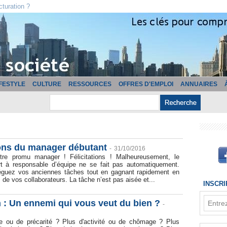
cturation ?
IFESTYLE
CULTURE
RESSOURCES
OFFRES D'EMPLOI
ANNUAIRES
ions du manager débutant
-
31/10/2016
tre promu manager ! Félicitations ! Malheureusement, le
t à responsable d’équipe ne se fait pas automatiquement.
guez vos anciennes tâches tout en gagnant rapidement en
s de vos collaborateurs. La tâche n’est pas aisée et...
INSCR
 : Un ennemi qui vous veut du bien ?
-
e ou de précarité ? Plus d'activité ou de chômage ? Plus