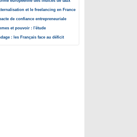
orme européenne des indices de taux
xternalisation et le freelancing en France
pacte de confiance entrepreneuriale
mes et pouvoir : l'étude
dage : les Français face au déficit