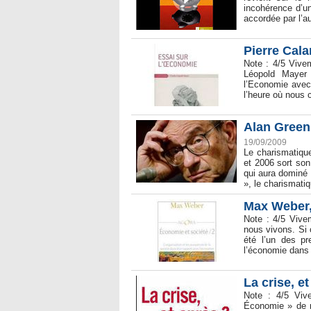
incohérence d’un
accordée par l’au
Pierre Cal
Note : 4/5 Vivem
Léopold Mayer 
l’Economie avec 
l’heure où nous
Alan Green
19/09/2009
Le charismatiqu
et 2006 sort son
qui aura dominé
», le charismati
Max Weber,
Note : 4/5 Vivem
nous vivons. Si
été l’un des pr
l’économie dans l
La crise, e
Note : 4/5 Viv
Économie » de n