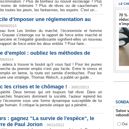
discrimination ? Plus de bonheur ou nouvel esclavage ? Plus
LE CH
ou moins de mémoire ? Plus de rêves ou de cauchemars ?
ite toutes les peurs, les fantasmes, les espoirs. C'est un...
70 % 
fficile d’imposer une réglementation au
réduc
n'imp
09/09/2015
au livre Les limites du marché, l’économiste et homme
e Grauwe s’interroge sur le rapport de force entre marché et
nancière et l’inégalité grandissante signifient-elles un nouveau
rapport de force entre les deux entités ? Pour faire...
e d’emploi : oubliez les méthodes de
/09/2014
s aidera à trouver le boulot qu’il vous faut ! Pour les jeunes
herche du premier emploi n’est pas facile. Entre le stress et
emploi en berne, la route est semée d’embuches. Pour les
ruire une stratégie, Thomas Welsch, a publié un guide...
ec les crises et le chômage !
-
30/01/2013
périté. Deux termes qui ont toujours fait rêver. Dans un
rchés financiers dominent la société, l’auteur reprend les
 l’économie sous une forme dynamique susceptible de lui
SONDA
e humain. Il critique la pensée unique qui a pénétré...
Selon v
rebondi
s : gagnez "La survie de l'espèce", le
re de Paul Jorion
Oui
-
06/11/2012