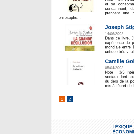
et sa consomma
condamnent, d’a
prennent une 
philosophe...
Joseph Stig
14/06/2008
Dans ce livre, 
expérience de p
mondiale entre 
critique très vir
Camille Goi
05/04/2008
Note : 3/5 Inté
sociaux dont sou
du tiers de la po
mis à l’écart de l
1
2
LEXIQUE
ÉCONOMI