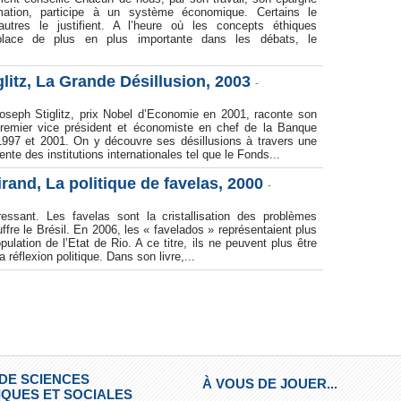
tion, participe à un système économique. Certains le
utres le justifient. A l’heure où les concepts éthiques
place de plus en plus importante dans les débats, le
litz, La Grande Désillusion, 2003
-
Joseph Stiglitz, prix Nobel d’Economie en 2001, raconte son
remier vice président et économiste en chef de la Banque
1997 et 2001. On y découvre ses désillusions à travers une
ulente des institutions internationales tel que le Fonds...
rand, La politique de favelas, 2000
-
ressant. Les favelas sont la cristallisation des problèmes
ffre le Brésil. En 2006, les « favelados » représentaient plus
pulation de l’Etat de Rio. A ce titre, ils ne peuvent plus être
a réflexion politique. Dans son livre,...
 DE SCIENCES
À VOUS DE JOUER...
QUES ET SOCIALES