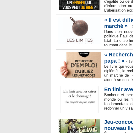
d'égalité ou de 
d'information 
L'ubérisation exc
« Il est di
marché »
-
Dans son nouve
politique Paul d
Etat. La crise fi
tournant dans le 
« Recherch
papa ! »
-
19
Le livre qui vou
diplômés, la rec
un marché de l’
aider à se const
En finir av
Bonheur et pros
monde où les ma
fondamentaux de
redonner un visag
Jeu-concour
nouveau liv